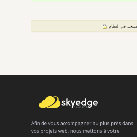
) جل في النظام
Afin de vous accompagner au plus près dans
vos projets web, nous mettons à votre